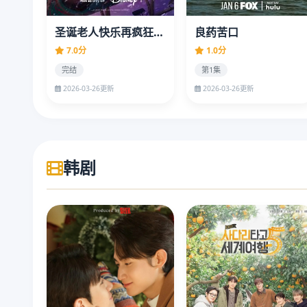
圣诞老人快乐再疯狂第一季
良药苦口
7.0分
1.0分
完结
第1集
2026-03-26更新
2026-03-26更新
韩剧